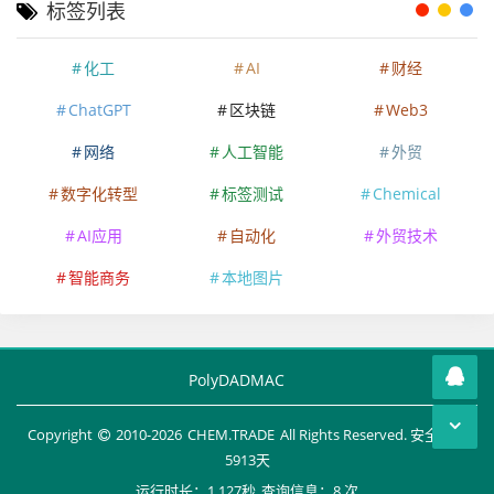
标签列表
化工
AI
财经
ChatGPT
区块链
Web3
网络
人工智能
外贸
数字化转型
标签测试
Chemical
AI应用
自动化
外贸技术
智能商务
本地图片
PolyDADMAC
Copyright
2010-
2026
CHEM.TRADE
All Rights Reserved. 安全运行
5913
天
运行时长：1.127秒
查询信息：8 次