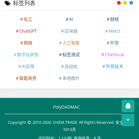
标签列表
化工
AI
财经
ChatGPT
区块链
Web3
网络
人工智能
外贸
数字化转型
标签测试
Chemical
AI应用
自动化
外贸技术
智能商务
本地图片
PolyDADMAC
Copyright
2010-
2026
CHEM.TRADE
All Rights Reserved. 安全运行
5913
天
运行时长：1.132秒
查询信息：8 次