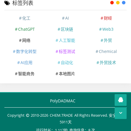
标签列表
化工
AI
财经
ChatGPT
区块链
Web3
网络
人工智能
外贸
数字化转型
标签测试
Chemical
AI应用
自动化
外贸技术
智能商务
本地图片
PolyDADMAC
Copyright
2010-
2026
CHEM.TRADE
All Rights Reserved. 安全运行
5911
天
运行时长：1.117秒
查询信息：8 次